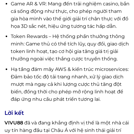
Game AR & VR: Mang đến trải nghiệm casino, bắn
cá sống động như thực, cho phép người tham
gia hòa mình vào thế giới giải trí chân thực với đồ
họa 3D sắc nét, hiệu ứng tương tác hấp dẫn.
Token Rewards – Hệ thống phần thưởng thông
minh: Game thủ có thể tích lũy, quy đổi, giao dịch
token linh hoạt, tạo cơ hội gia tăng giá trị giải
thưởng ngoài việc thắng cược truyền thống.
Hạ tầng đám mây AWS & kiến trúc microservices:
Đảm bảo tốc độ tải trang nhanh, xử lý giao dịch
mượt mà ngay cả khi lượng cược thủ tăng đột
biến, đồng thời cho phép mở rộng linh hoạt để
đáp ứng nhu cầu phát triển tương lai.
Lời kết
VIVU88
đã và đang khẳng định vị thế là một nhà cái
uy tín hàng đầu tại Châu Á với hệ sinh thái giải trí