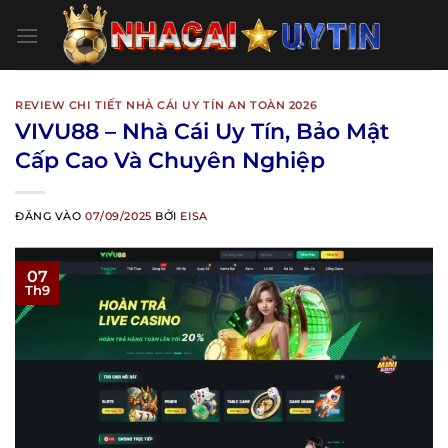
Bỏ
qua
nội
dung
REVIEW CHI TIẾT NHÀ CÁI UY TÍN AN TOÀN 2026
VIVU88 – Nhà Cái Uy Tín, Bảo Mật
Cấp Cao Và Chuyên Nghiệp
ĐĂNG VÀO
07/09/2025
BỞI
EISA
07
Th9