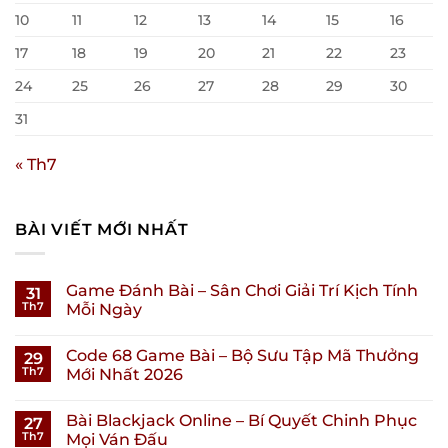
10
11
12
13
14
15
16
17
18
19
20
21
22
23
24
25
26
27
28
29
30
31
« Th7
BÀI VIẾT MỚI NHẤT
Game Đánh Bài – Sân Chơi Giải Trí Kịch Tính
31
Th7
Mỗi Ngày
Code 68 Game Bài – Bộ Sưu Tập Mã Thưởng
29
Th7
Mới Nhất 2026
Bài Blackjack Online – Bí Quyết Chinh Phục
27
Th7
Mọi Ván Đấu