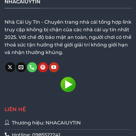
NHACAIUYTIN
Nhà Cái Uy Tín - Chuyên trang nhà cái tổng hợp link
truy cập không bị chặn của các nhà cái uy tín nhất
2025. Với chế độ bảo mật an toàn, người chơi có thể
thoả sức tận hưởng thế giới giải trí không giới hạn
và nhận thưởng khủng.
LIÊN HỆ
Thương hiệu: NHACAIUYTIN
Hotline: 0985522241