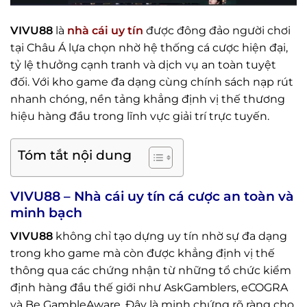
VIVU88
là
nhà cái uy tín
được đông đảo người chơi
tại Châu Á lựa chọn nhờ hệ thống cá cược hiện đại,
tỷ lệ thưởng cạnh tranh và dịch vụ an toàn tuyệt
đối. Với kho game đa dạng cùng chính sách nạp rút
nhanh chóng, nền tảng khẳng định vị thế thương
hiệu hàng đầu trong lĩnh vực giải trí trực tuyến.
Tóm tắt nội dung
VIVU88 – Nhà cái uy tín cá cược an toàn và
minh bạch
VIVU88
không chỉ tạo dựng uy tín nhờ sự đa dạng
trong kho game mà còn được khẳng định vị thế
thông qua các chứng nhận từ những tổ chức kiểm
định hàng đầu thế giới như AskGamblers, eCOGRA
và Be GambleAware. Đây là minh chứng rõ ràng cho