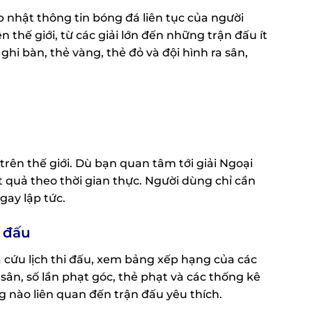
p nhật thông tin bóng đá liên tục của người
 thế giới, từ các giải lớn đến những trận đấu ít
ghi bàn, thẻ vàng, thẻ đỏ và đội hình ra sân,
 trên thế giới. Dù bạn quan tâm tới giải Ngoại
t quả theo thời gian thực. Người dùng chỉ cần
gay lập tức.
n đấu
a cứu lịch thi đấu, xem bảng xếp hạng của các
 sân, số lần phạt góc, thẻ phạt và các thống kê
g nào liên quan đến trận đấu yêu thích.