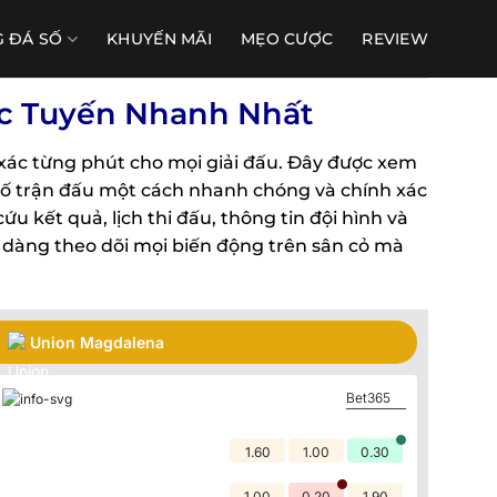
 ĐÁ SỐ
KHUYẾN MÃI
MẸO CƯỢC
REVIEW
ực Tuyến Nhanh Nhất
xác từng phút cho mọi giải đấu. Đây được xem
số trận đấu một cách nhanh chóng và chính xác
u kết quả, lịch thi đấu, thông tin đội hình và
dễ dàng theo dõi mọi biến động trên sân cỏ mà
Union Magdalena
-
Bet365
Sbobet
1.60
-
1.00
-
0.30
-
ếp
1.00
-
0.20
-
1.90
-