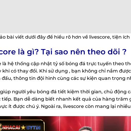
 bài viết dưới đây để hiểu rõ hơn về livescore, tiện íc
core là gì? Tại sao nên theo dõi ?
e là hệ thống cập nhật tỷ số bóng đá trực tuyến theo th
 khi có thay đổi. Khi sử dụng , bạn không chỉ nắm được 
n đấu, thông tin đội hình cùng các sự kiện quan trọng 
 giúp người yêu bóng đá tiết kiệm thời gian, chủ động
c tiếp. Bạn dễ dàng biết nhanh kết quả của hàng trăm gi
vực ít được chú ý. Ngoài ra, livescore còn mang lại nhi