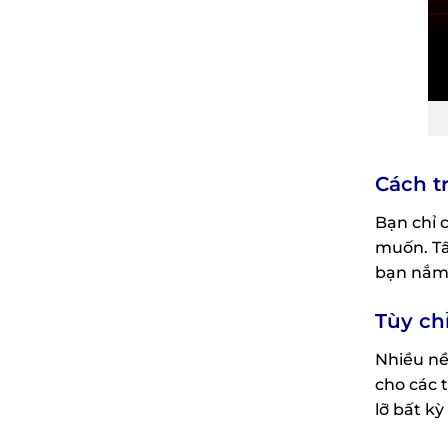
Cách t
Bạn chỉ 
muốn. Tất
bạn nắm 
Tùy ch
Nhiều nề
cho các 
lỡ bất k