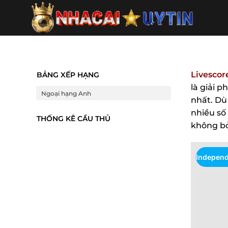
Bỏ
qua
nội
dung
Livescor
BẢNG XẾP HẠNG
là giải 
Ngoại hạng Anh
nhất. Dù 
nhiều số
THỐNG KÊ CẦU THỦ
không bỏ
Independ
-