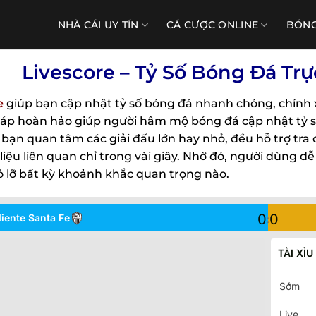
NHÀ CÁI UY TÍN
CÁ CƯỢC ONLINE
BÓNG
Livescore – Tỷ Số Bóng Đá Tr
e
giúp bạn cập nhật tỷ số bóng đá nhanh chóng, chính 
pháp hoàn hảo giúp người hâm mộ bóng đá cập nhật tỷ 
bạn quan tâm các giải đấu lớn hay nhỏ, đều hỗ trợ tra cứ
 liệu liên quan chỉ trong vài giây. Nhờ đó, người dùng 
 lỡ bất kỳ khoảnh khắc quan trọng nào.
0
-
0
-
iente Santa Fe
:
:
TÀI XỈU
TÀI/XỈU
Sớm
Sớm
Live
Trực ti