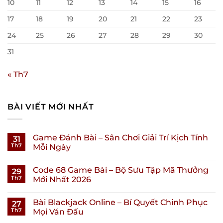
10
11
12
13
14
15
16
17
18
19
20
21
22
23
24
25
26
27
28
29
30
31
« Th7
BÀI VIẾT MỚI NHẤT
Game Đánh Bài – Sân Chơi Giải Trí Kịch Tính
31
Th7
Mỗi Ngày
Code 68 Game Bài – Bộ Sưu Tập Mã Thưởng
29
Th7
Mới Nhất 2026
Bài Blackjack Online – Bí Quyết Chinh Phục
27
Th7
Mọi Ván Đấu