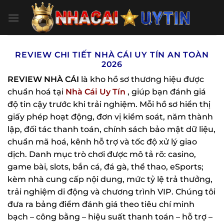
Bỏ
qua
nội
dung
REVIEW CHI TIẾT NHÀ CÁI UY TÍN AN TOÀN
2026
REVIEW NHÀ CÁI
là kho hồ sơ thương hiệu được
chuẩn hoá tại
Nhà Cái Uy Tín
, giúp bạn đánh giá
độ tin cậy trước khi trải nghiệm. Mỗi hồ sơ hiển thị
giấy phép hoạt động, đơn vị kiểm soát, năm thành
lập, đối tác thanh toán, chính sách bảo mật dữ liệu,
chuẩn mã hoá, kênh hỗ trợ và tốc độ xử lý giao
dịch. Danh mục trò chơi được mô tả rõ: casino,
game bài, slots, bắn cá, đá gà, thể thao, eSports;
kèm nhà cung cấp nội dung, mức tỷ lệ trả thưởng,
trải nghiệm di động và chương trình VIP. Chúng tôi
đưa ra bảng điểm đánh giá theo tiêu chí minh
bạch – công bằng – hiệu suất thanh toán – hỗ trợ –