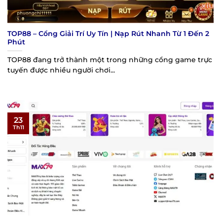
TOP88 – Cổng Giải Trí Uy Tín | Nạp Rút Nhanh Từ 1 Đến 2
Phút
TOP88 đang trở thành một trong những cổng game trực
tuyến được nhiều người chơi...
23
Th11