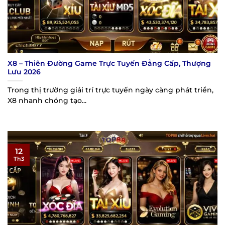
X8 – Thiên Đường Game Trực Tuyến Đẳng Cấp, Thượng
Lưu 2026
Trong thị trường giải trí trực tuyến ngày càng phát triển,
X8 nhanh chóng tạo...
12
Th3