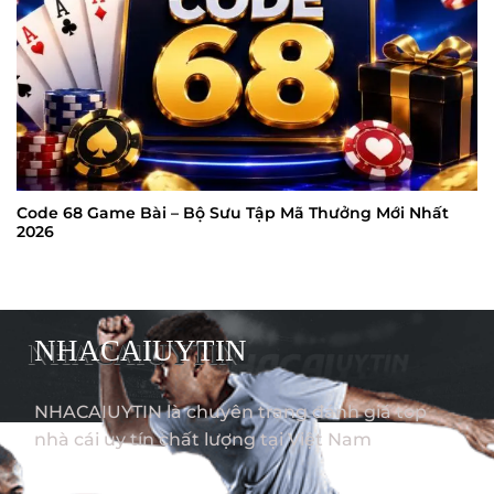
Code 68 Game Bài – Bộ Sưu Tập Mã Thưởng Mới Nhất
2026
NHACAIUYTIN
NHACAIUYTIN là chuyên trang đánh giá top
nhà cái uy tín chất lượng tại Việt Nam