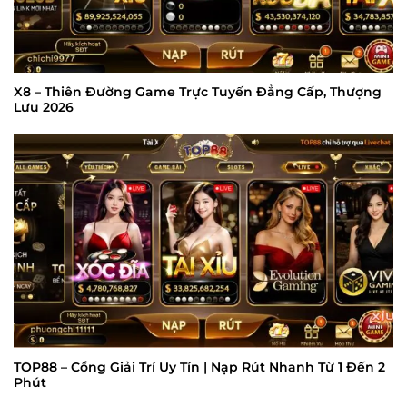
X8 – Thiên Đường Game Trực Tuyến Đẳng Cấp, Thượng
Lưu 2026
TOP88 – Cổng Giải Trí Uy Tín | Nạp Rút Nhanh Từ 1 Đến 2
Phút