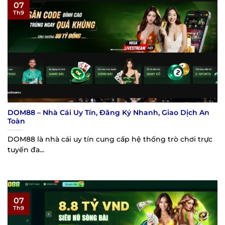
07
Th9
DOM88 – Nhà Cái Uy Tín, Đăng Ký Nhanh, Giao Dịch An
Toàn
DOM88 là nhà cái uy tín cung cấp hệ thống trò chơi trực
tuyến đa...
07
Th9