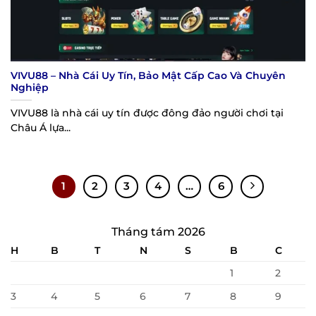
VIVU88 – Nhà Cái Uy Tín, Bảo Mật Cấp Cao Và Chuyên
Nghiệp
VIVU88 là nhà cái uy tín được đông đảo người chơi tại
Châu Á lựa...
1
2
3
4
…
6
Tháng tám 2026
H
B
T
N
S
B
C
1
2
3
4
5
6
7
8
9