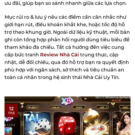
ưu đãi, giúp bạn so sánh nhanh giữa các lựa chọn.
Mục rủi ro & lưu ý nêu các điểm cần cân nhắc như
giới hạn rút, điều khoản khắt khe, hoặc tốc độ hỗ
trợ theo khung giờ. Ngoài dữ liệu kỹ thuật, mỗi bản
ghi còn tổng hợp phản hồi người dùng tiêu biểu để
tham khảo đa chiều. Tất cả hướng đến việc cung
cấp bức tranh
Review Nhà Cái
trung thực, cập
nhật, dễ đối chiếu, qua đó hỗ trợ bạn ra quyết định
phù hợp với ngân sách, sở thích và tiêu chuẩn an
toàn cá nhân trong hệ sinh thái Nhà Cái Uy Tín.
12
Th3