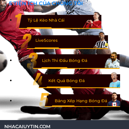
5 TIỆN ÍCH CỦA CHÚNG TÔI
Tỷ Lệ Kèo Nhà Cái
LiveScores
Lịch Thi Đấu Bóng Đá
Kết Quả Bóng Đá
Bảng Xếp Hạng Bóng Đá
NHACAIUYTIN.COM