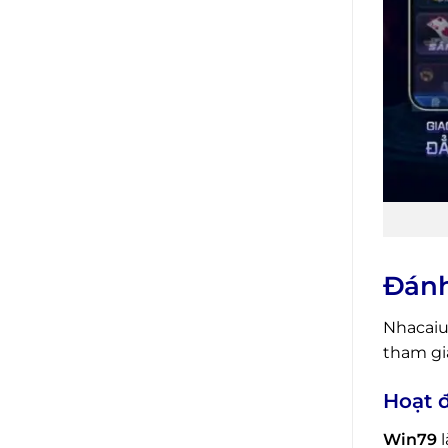
Đánh
Nhacaiu
tham gia
Hoạt 
Win79
l