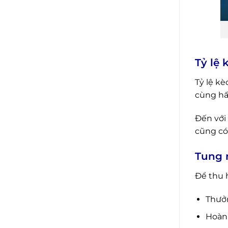
Tỷ lệ
Tỷ lệ kè
cùng hấ
Đến với
cũng có 
Tung r
Để thu 
Thưởn
Hoàn 