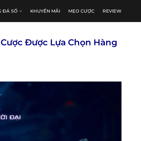
 ĐÁ SỐ
KHUYẾN MÃI
MẸO CƯỢC
REVIEW
á Cược Được Lựa Chọn Hàng