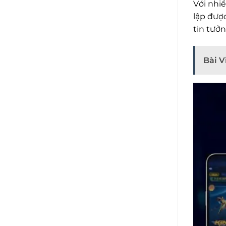
Với nhi
lập đượ
tin tưở
Bài V