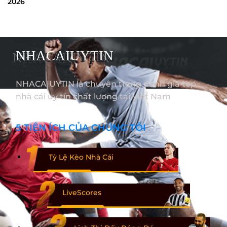
2026
NHACAIUYTIN
NHACAIUYTIN là chuyên trang đánh giá top
nhà cái uy tín chất lượng tại Việt Nam
5 TIỆN ÍCH CỦA CHÚNG TÔI
Tỷ Lệ Kèo Nhà Cái
LiveScores