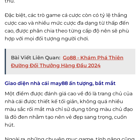
thủ.
Đặc biệt, các trò game cá cược còn có tỷ lệ thắng
cược cao và nhiều mức cược đa dạng từ thấp đến
cao, được phân chia theo từng cấp độ nên sẽ phù
hợp với mọi đối tượng người chơi.
Bài Viết Liên Quan:
Go88 - Khám Phá Thiên
Đường Đổi Thưởng Hàng Đầu 2024
Giao diện nhà cái may88 ấn tượng, bắt mắt
Một điểm được đánh giá cao về đó là trang chủ của
nhà cái được thiết kế tối giản, không quá nhiều
màu sắc rối mắt mà chỉ sử dụng tông màu chủ đạo
là đỏ đen nhằm tạo nên vẻ đẹp sang trọng, cuốn
hút.
Ngoài ra, những chuyên mục game, tính năng cũng