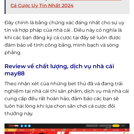
Cá Cược Uy Tín Nhất 2024
Đây chính là bằng chứng xác đáng nhất cho sự uy
tín và hợp pháp của nhà cái . Điều này có nghĩa là
khi các bạn đăng ký cá cược tại đây sẽ luôn được
đảm bảo về tính công bằng, minh bạch và sòng
phẳng.
Review về chất lượng, dịch vụ nhà cái
may88
Theo nhận xét của những bet thủ đã và đang trải
nghiệm tại nhà cái thì sản phẩm, dịch vụ mà nhà cái
cung cấp đều rất hoàn hảo, đảm bảo các bạn sẽ
luôn hài lòng khi lựa chọn sân chơi cá cược đổi
thưởng này.