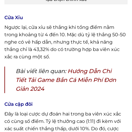
Cửa Xỉu
Ngược lại, cửa xỉu sẽ thắng khi tổng điểm nằm
trong khoảng từ 4 đến 10. Mặc dù tỷ lệ thắng 50-50
nghe có vẻ hấp dẫn, nhưng thực tế, khả năng
thắng chỉ là 43,32% do có trường hợp ba viên xúc
xắc ra cùng một số.
Bài viết liên quan:
Hướng Dẫn Chi
Tiết Tải Game Bắn Cá Miễn Phí Đơn
Giản 2024
Cửa cặp đôi
Đây là loại cược dự đoán hai trong ba viên xúc xắc
có cùng số điểm. Tỷ lệ thưởng cao (1:11) đi kèm với
xác suất chiến thắng thấp, dưới 10%. Do đó, cược