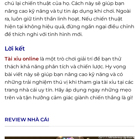
chú lại chiến thuật của họ. Cách này sẽ giúp bạn
nâng cao kỹ năng và tự tin áp dụng khi chơi. Ngoài
ra, luôn giữ tinh thần linh hoạt. Nếu chiến thuật
hiện tại không hiệu quả, đừng ngần ngại điều chỉnh
để thích nghi với tình hình mới.
Lời kết
Tài xỉu online
là một trò chơi giải trí để bạn thử
thách khả năng phân tích và chiến lược. Hy vọng
bài viết này sẽ giúp bạn nâng cao kỹ năng và có
những trải nghiệm thú vị khi tham gia tài xỉu tại các
trang nhà cái uy tín. Hãy áp dụng ngay những mẹo
trên và tận hưởng cảm giác giành chiến thắng là gì!
REVIEW NHÀ CÁI