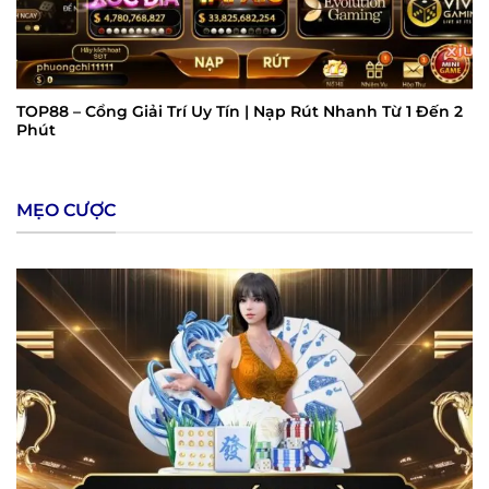
TOP88 – Cổng Giải Trí Uy Tín | Nạp Rút Nhanh Từ 1 Đến 2
Phút
MẸO CƯỢC