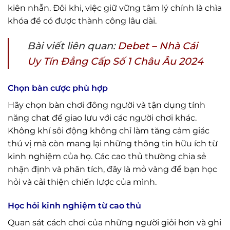
kiên nhẫn. Đôi khi, việc giữ vững tâm lý chính là chìa
khóa để có được thành công lâu dài.
Bài viết liên quan:
Debet – Nhà Cái
Uy Tín Đẳng Cấp Số 1 Châu Âu 2024
Chọn bàn cược phù hợp
Hãy chọn bàn chơi đông người và tận dụng tính
năng chat để giao lưu với các người chơi khác.
Không khí sôi động không chỉ làm tăng cảm giác
thú vị mà còn mang lại những thông tin hữu ích từ
kinh nghiệm của họ. Các cao thủ thường chia sẻ
nhận định và phân tích, đây là mỏ vàng để bạn học
hỏi và cải thiện chiến lược của mình.
Học hỏi kinh nghiệm từ cao thủ
Quan sát cách chơi của những người giỏi hơn và ghi