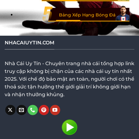
Bảng Xếp Hạng Bóng Đá
NHACAIUYTIN.COM
Nhà Cái Uy Tín - Chuyên trang nhà cái tổng hợp link
truy cập không bị chặn của các nhà cái uy tín nhất
2025. Với chế độ bảo mật an toàn, người chơi có thể
thoả sức tận hưởng thế giới giải trí không giới hạn
và nhận thưởng khủng.