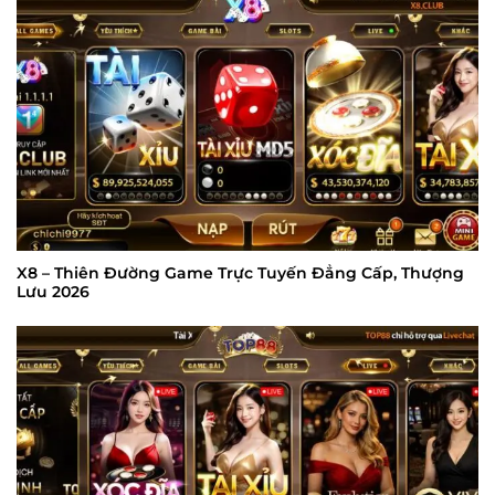
X8 – Thiên Đường Game Trực Tuyến Đẳng Cấp, Thượng
Lưu 2026