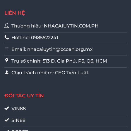
LIÊN HỆ
Thương hiệu: NHACAIUYTIN.COM.PH
Hotline: 0985522241
Email:
nhacaiuytin@ccceh.org.mx
Trụ sở chính: 513 Đ. Gia Phú, P3, Q6, HCM
Chịu trách nhiệm: CEO Tiến Luật
ĐỐI TÁC UY TÍN
VIN88
SIN88