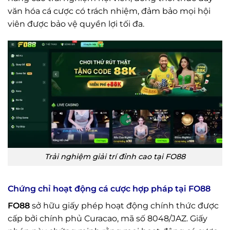
văn hóa cá cược có trách nhiệm, đảm bảo mọi hội
viên được bảo vệ quyền lợi tối đa.
Trải nghiệm giải trí đỉnh cao tại FO88
Chứng chỉ hoạt động cá cược hợp pháp tại FO88
FO88
sở hữu giấy phép hoạt động chính thức được
cấp bởi chính phủ Curacao, mã số 8048/JAZ. Giấy