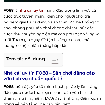
FO88
là
nhà cái uy tín
hàng đầu trong lĩnh vực cá
cược trực tuyến, mang đến cho người chơi trải
nghiệm giải trí đa dạng và an toàn. Với hệ thống trò
chơi phong phú, sân chơi không chỉ thu hút các
cược thủ chuyên nghiệp mà còn phù hợp với người
mới. Tham gia ngay để tận hưởng dịch vụ chất
lượng, cơ hội chiến thắng hấp dẫn.
Tóm tắt nội dung
Nhà cái uy tín FO88 – Sân chơi đẳng cấp
với dịch vụ chuẩn quốc tế
FO88
luôn đặt yếu tố minh bạch, pháp lý lên hàng
đầu, giúp người tham gia hoàn toàn yên tâm khi
tham gia trải nghiệm. Dưới đây là những điểm quan
trọng về nền tảng mà bạn cần biết: