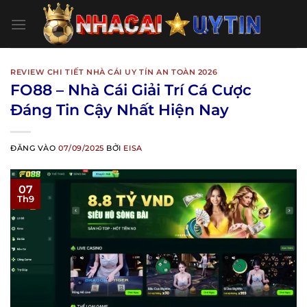
Bỏ
qua
nội
dung
REVIEW CHI TIẾT NHÀ CÁI UY TÍN AN TOÀN 2026
FO88 – Nhà Cái Giải Trí Cá Cược
Đáng Tin Cậy Nhất Hiện Nay
ĐĂNG VÀO
07/09/2025
BỞI
EISA
07
Th9