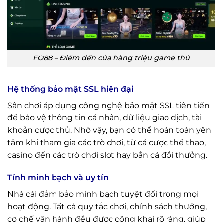
FO88 – Điểm đến của hàng triệu game thủ
Hệ thống bảo mật SSL hiện đại
Sân chơi áp dụng công nghệ bảo mật SSL tiên tiến
để bảo vệ thông tin cá nhân, dữ liệu giao dịch, tài
khoản cược thủ. Nhờ vậy, bạn có thể hoàn toàn yên
tâm khi tham gia các trò chơi, từ cá cược thể thao,
casino đến các trò chơi slot hay bắn cá đổi thưởng.
Tính minh bạch và uy tín
Nhà cái đảm bảo minh bạch tuyệt đối trong mọi
hoạt động. Tất cả quy tắc chơi, chính sách thưởng,
cơ chế vận hành đều được công khai rõ ràng, giúp