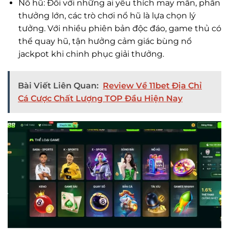
Nổ hũ: Đối với những ai yêu thích may mắn, phần
thưởng lớn, các trò chơi nổ hũ là lựa chọn lý
tưởng. Với nhiều phiên bản độc đáo, game thủ có
thể quay hũ, tận hưởng cảm giác bùng nổ
jackpot khi chinh phục giải thưởng.
Bài Viết Liên Quan:
Review Về 11bet Địa Chỉ
Cá Cược Chất Lượng TOP Đầu Hiện Nay