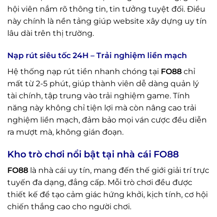
hội viên nắm rõ thông tin, tin tưởng tuyệt đối. Điều
này chính là nền tảng giúp website xây dựng uy tín
lâu dài trên thị trường.
Nạp rút siêu tốc 24H – Trải nghiệm liền mạch
Hệ thống nạp rút tiền nhanh chóng tại
FO88
chỉ
mất từ 2-5 phút, giúp thành viên dễ dàng quản lý
tài chính, tập trung vào trải nghiệm game. Tính
năng này không chỉ tiện lợi mà còn nâng cao trải
nghiệm liền mạch, đảm bảo mọi ván cược đều diễn
ra mượt mà, không gián đoạn.
Kho trò chơi nổi bật tại nhà cái FO88
FO88
là nhà cái uy tín, mang đến thế giới giải trí trực
tuyến đa dạng, đẳng cấp. Mỗi trò chơi đều được
thiết kế để tạo cảm giác hứng khởi, kịch tính, cơ hội
chiến thắng cao cho người chơi.