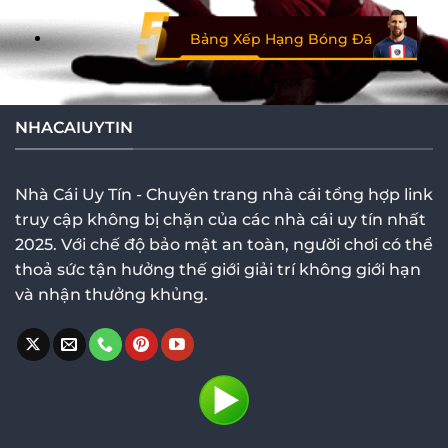
Bảng Xếp Hạng Bóng Đá
NHACAIUYTIN
Nhà Cái Uy Tín - Chuyên trang nhà cái tổng hợp link
truy cập không bị chặn của các nhà cái uy tín nhất
2025. Với chế độ bảo mật an toàn, người chơi có thể
thoả sức tận hưởng thế giới giải trí không giới hạn
và nhận thưởng khủng.