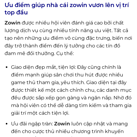
Ưu điểm giúp nhà cái zowin vươn lên vị trí
top đầu
Zowin
được nhiều hội viên đánh giá cao bởi chất
lượng dịch vụ cùng nhiều tính năng ưu việt. Tất cả
tạo nên những ưu điểm vô cùng đặc trưng, biến nơi
đây trở thành điểm đến lý tưởng cho các tín đồ
đam mê đổi thưởng. Cụ thể:
Giao diện đẹp mắt, tiện lợi: Đây cũng chính là
điểm mạnh giúp sân chơi thu hút được nhiều
game thủ tham gia, yêu thích. Giao diện tại đây
được thiết kế một cách chỉnh chu, các danh mục
đều được sắp xếp gọn gàng và ngăn nắp. Nhờ đó
mà hội viên có thể dễ dàng tìm kiếm và tham gia
giải trí một cách tiện lợi.
Ưu đãi ngập tràn:
Zowin
luôn cập nhật và mang
đến cho cược thủ nhiều chương trình khuyến