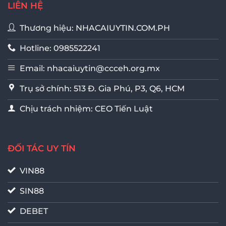
LIÊN HỆ
Thương hiệu: NHACAIUYTIN.COM.PH
Hotline: 0985522241
Email:
nhacaiuytin@ccceh.org.mx
Trụ sở chính: 513 Đ. Gia Phú, P3, Q6, HCM
Chịu trách nhiệm: CEO Tiến Luật
ĐỐI TÁC UY TÍN
VIN88
SIN88
DEBET