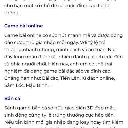
cho bạn một số chủ đề cá cược đỉnh cao tại hệ
thống:
Game bài online
Game bài online có sức hút mạnh mẽ và được đông
đảo cược thủ gia nhập mỗi ngày. Với tỷ lệ trả
thưởng nhanh chóng, minh bạch và an toàn. Nơi
đây luôn nhận được rất nhiều đánh giá tích cực đến
từ phía người chơi. Hiện nay, anh em có thể trải
nghiệm đa dạng game bài đặc sắc và đỉnh cao.
Chẳng hạn như: Bài cào, Tiến Lên, Xì dách online,
Sâm Lốc, Mậu Binh,…
Bắn cá
Sảnh game bắn cá sở hữu giao diện 3D đẹp mắt,
sinh động cùng tỷ lệ trúng thưởng cực hấp dẫn.
Nếu tân binh mới gia nhập đang loay hoay tìm kiếm