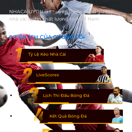
NHACAIUYTIN là chuyên trang đánh giá top
nhà cái uy tín chất lượng tại Việt Nam
5 TIỆN ÍCH CỦA CHÚNG TÔI
Tỷ Lệ Kèo Nhà Cái
LiveScores
Lịch Thi Đấu Bóng Đá
Kết Quả Bóng Đá