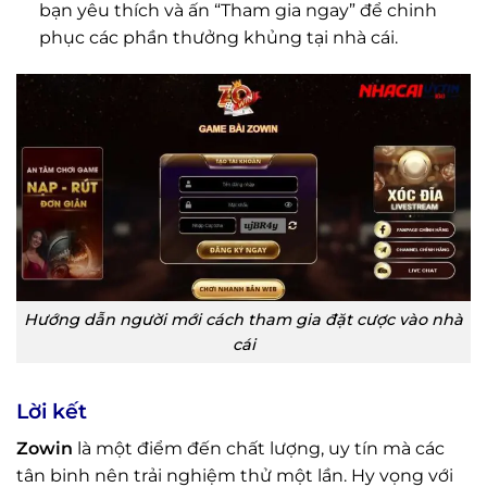
bạn yêu thích và ấn “Tham gia ngay” để chinh
phục các phần thưởng khủng tại nhà cái.
Hướng dẫn người mới cách tham gia đặt cược vào nhà
cái
Lời kết
Zowin
là một điểm đến chất lượng, uy tín mà các
tân binh nên trải nghiệm thử một lần. Hy vọng với