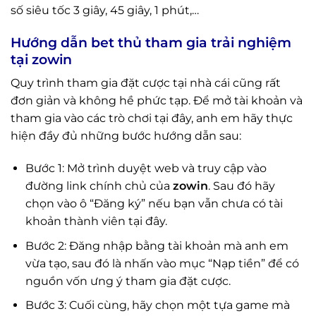
số siêu tốc 3 giây, 45 giây, 1 phút,…
Hướng dẫn bet thủ tham gia trải nghiệm
tại zowin
Quy trình tham gia đặt cược tại nhà cái cũng rất
đơn giản và không hề phức tạp. Để mở tài khoản và
tham gia vào các trò chơi tại đây, anh em hãy thực
hiện đầy đủ những bước hướng dẫn sau:
Bước 1: Mở trình duyệt web và truy cập vào
đường link chính chủ của
z
owin
. Sau đó hãy
chọn vào ô “Đăng ký” nếu bạn vẫn chưa có tài
khoản thành viên tại đây.
Bước 2: Đăng nhập bằng tài khoản mà anh em
vừa tạo, sau đó là nhấn vào mục “Nạp tiền” để có
nguồn vốn ưng ý tham gia đặt cược.
Bước 3: Cuối cùng, hãy chọn một tựa game mà