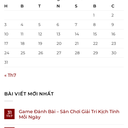
H
B
T
N
S
B
C
1
2
3
4
5
6
7
8
9
10
11
12
13
14
15
16
17
18
19
20
21
22
23
24
25
26
27
28
29
30
31
« Th7
BÀI VIẾT MỚI NHẤT
Game Đánh Bài – Sân Chơi Giải Trí Kịch Tính
31
Th7
Mỗi Ngày