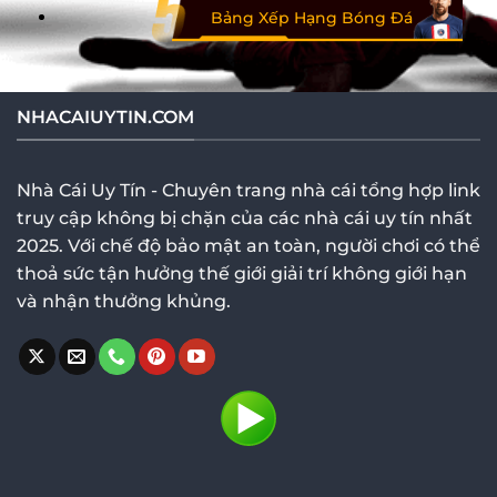
Bảng Xếp Hạng Bóng Đá
NHACAIUYTIN.COM
Nhà Cái Uy Tín - Chuyên trang nhà cái tổng hợp link
truy cập không bị chặn của các nhà cái uy tín nhất
2025. Với chế độ bảo mật an toàn, người chơi có thể
thoả sức tận hưởng thế giới giải trí không giới hạn
và nhận thưởng khủng.