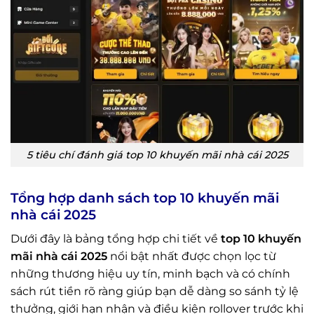
5 tiêu chí đánh giá top 10 khuyến mãi nhà cái 2025
Tổng hợp danh sách top 10 khuyến mãi
nhà cái 2025
Dưới đây là bảng tổng hợp chi tiết về
top 10 khuyến
mãi nhà cái 2025
nổi bật nhất được chọn lọc từ
những thương hiệu uy tín, minh bạch và có chính
sách rút tiền rõ ràng giúp bạn dễ dàng so sánh tỷ lệ
thưởng, giới hạn nhận và điều kiện rollover trước khi