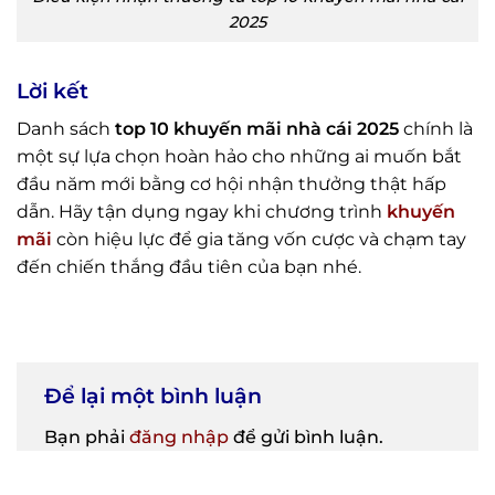
2025
Lời kết
Danh sách
top 10 khuyến mãi nhà cái 2025
chính là
một sự lựa chọn hoàn hảo cho những ai muốn bắt
đầu năm mới bằng cơ hội nhận thưởng thật hấp
dẫn. Hãy tận dụng ngay khi chương trình
khuyến
mãi
còn hiệu lực để gia tăng vốn cược và chạm tay
đến chiến thắng đầu tiên của bạn nhé.
Để lại một bình luận
Bạn phải
đăng nhập
để gửi bình luận.