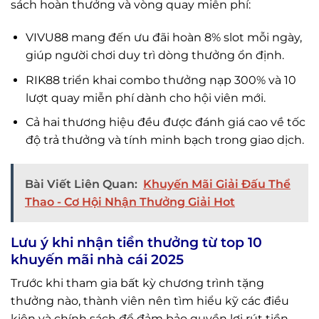
sách hoàn thưởng và vòng quay miễn phí:
VIVU88 mang đến ưu đãi hoàn 8% slot mỗi ngày,
giúp người chơi duy trì dòng thưởng ổn định.
RIK88 triển khai combo thưởng nạp 300% và 10
lượt quay miễn phí dành cho hội viên mới.
Cả hai thương hiệu đều được đánh giá cao về tốc
độ trả thưởng và tính minh bạch trong giao dịch.
Bài Viết Liên Quan:
Khuyến Mãi Giải Đấu Thể
Thao - Cơ Hội Nhận Thưởng Giải Hot
Lưu ý khi nhận tiền thưởng từ top 10
khuyến mãi nhà cái 2025
Trước khi tham gia bất kỳ chương trình tặng
thưởng nào, thành viên nên tìm hiểu kỹ các điều
kiện và chính sách để đảm bảo quyền lợi rút tiền