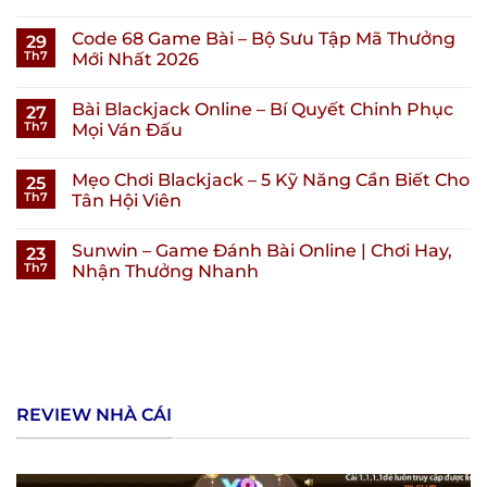
Code 68 Game Bài – Bộ Sưu Tập Mã Thưởng
29
Th7
Mới Nhất 2026
Bài Blackjack Online – Bí Quyết Chinh Phục
27
Th7
Mọi Ván Đấu
Mẹo Chơi Blackjack – 5 Kỹ Năng Cần Biết Cho
25
Th7
Tân Hội Viên
Sunwin – Game Đánh Bài Online | Chơi Hay,
23
Th7
Nhận Thưởng Nhanh
REVIEW NHÀ CÁI