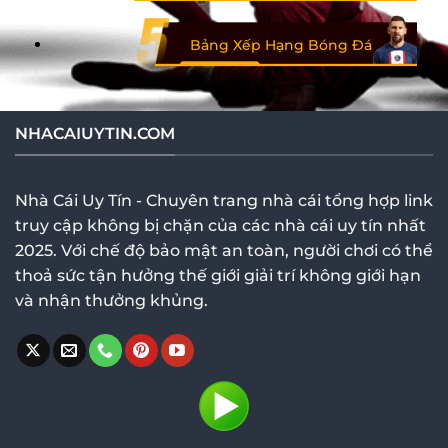
Bảng Xếp Hạng Bóng Đá
NHACAIUYTIN.COM
Nhà Cái Uy Tín - Chuyên trang nhà cái tổng hợp link
truy cập không bị chặn của các nhà cái uy tín nhất
2025. Với chế độ bảo mật an toàn, người chơi có thể
thoả sức tận hưởng thế giới giải trí không giới hạn
và nhận thưởng khủng.