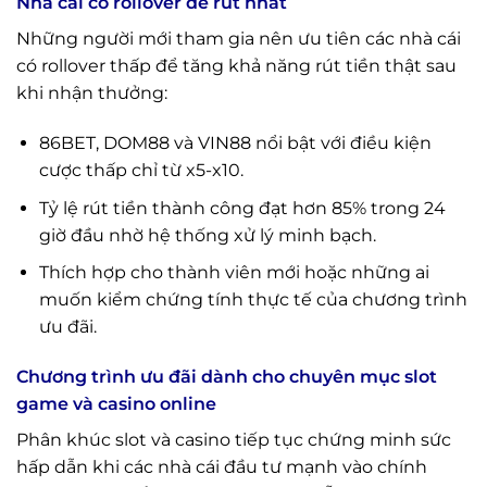
Nhà cái có rollover dễ rút nhất
Những người mới tham gia nên ưu tiên các nhà cái
có rollover thấp để tăng khả năng rút tiền thật sau
khi nhận thưởng:
86BET, DOM88 và VIN88 nổi bật với điều kiện
cược thấp chỉ từ x5-x10.
Tỷ lệ rút tiền thành công đạt hơn 85% trong 24
giờ đầu nhờ hệ thống xử lý minh bạch.
Thích hợp cho thành viên mới hoặc những ai
muốn kiểm chứng tính thực tế của chương trình
ưu đãi.
Chương trình ưu đãi dành cho chuyên mục slot
game và casino online
Phân khúc slot và casino tiếp tục chứng minh sức
hấp dẫn khi các nhà cái đầu tư mạnh vào chính