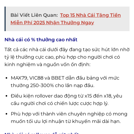
Bài Viết Liên Quan:
Top 15 Nhà Cái Tặng Tiền
Miễn Phí 2025 Nhận Thưởng Ngay
Nhà cái có % thưởng cao nhất
Tất cả các nhà cái dưới đây đang tạo sức hút lớn nhờ
tỷ lệ thưởng cực cao, phù hợp cho người chơi có
kinh nghiệm và nguồn vốn ổn định:
MAX79, VIC88 và BBET dẫn đầu bảng với mức
thưởng 250-300% cho lần nạp đầu.
Điều kiện rollover dao động từ x15 đến x18, yêu
cầu người chơi có chiến lược cược hợp lý.
Phù hợp với thành viên chuyên nghiệp có mong
muốn tối ưu lợi nhuận từ khuyến mãi dài hạn.