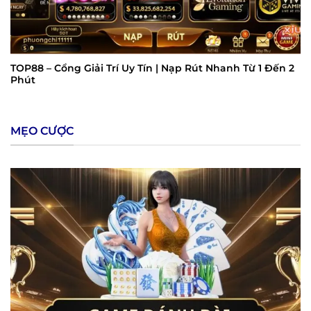
TOP88 – Cổng Giải Trí Uy Tín | Nạp Rút Nhanh Từ 1 Đến 2
Phút
MẸO CƯỢC