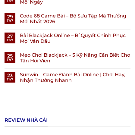
Th7
Mỗi Ngày
Code 68 Game Bài – Bộ Sưu Tập Mã Thưởng
29
Th7
Mới Nhất 2026
Bài Blackjack Online – Bí Quyết Chinh Phục
27
Th7
Mọi Ván Đấu
Mẹo Chơi Blackjack – 5 Kỹ Năng Cần Biết Cho
25
Th7
Tân Hội Viên
Sunwin – Game Đánh Bài Online | Chơi Hay,
23
Th7
Nhận Thưởng Nhanh
REVIEW NHÀ CÁI