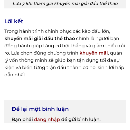
Lưu ý khi tham gia khuyến mãi giải đấu thể thao
Lời kết
Trong hành trình chinh phục các kèo đấu lớn,
khuyến mãi giải đấu thể thao
chính là người bạn
đồng hành giúp tăng cơ hội thắng và giảm thiểu rủi
ro. Lựa chọn đúng chương trình
khuyến mãi
, quản
lý vốn thông minh sẽ giúp bạn tận dụng tối đa sự
kiện và biến từng trận đấu thành cơ hội sinh lời hấp
dẫn nhất.
Để lại một bình luận
Bạn phải
đăng nhập
để gửi bình luận.