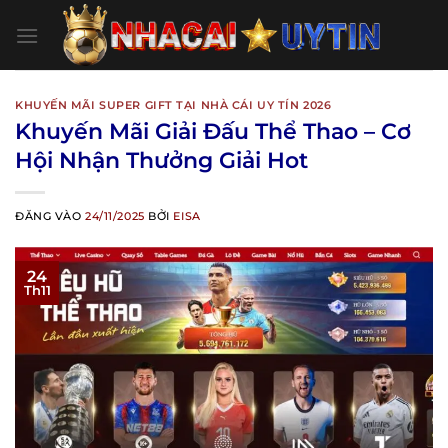
Bỏ
qua
nội
dung
KHUYẾN MÃI SUPER GIFT TẠI NHÀ CÁI UY TÍN 2026
Khuyến Mãi Giải Đấu Thể Thao – Cơ
Hội Nhận Thưởng Giải Hot
ĐĂNG VÀO
24/11/2025
BỞI
EISA
24
Th11