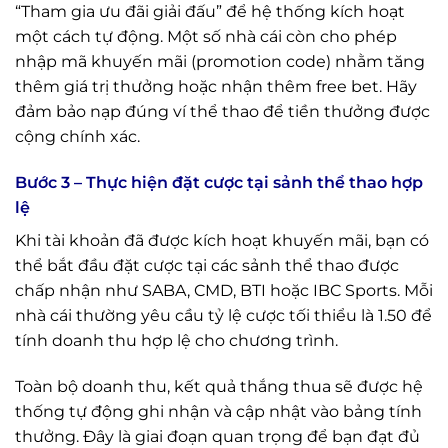
“Tham gia ưu đãi giải đấu” để hệ thống kích hoạt
một cách tự động. Một số nhà cái còn cho phép
nhập mã khuyến mãi (promotion code) nhằm tăng
thêm giá trị thưởng hoặc nhận thêm free bet. Hãy
đảm bảo nạp đúng ví thể thao để tiền thưởng được
cộng chính xác.
Bước 3 – Thực hiện đặt cược tại sảnh thể thao hợp
lệ
Khi tài khoản đã được kích hoạt khuyến mãi, bạn có
thể bắt đầu đặt cược tại các sảnh thể thao được
chấp nhận như SABA, CMD, BTI hoặc IBC Sports. Mỗi
nhà cái thường yêu cầu tỷ lệ cược tối thiểu là 1.50 để
tính doanh thu hợp lệ cho chương trình.
Toàn bộ doanh thu, kết quả thắng thua sẽ được hệ
thống tự động ghi nhận và cập nhật vào bảng tính
thưởng. Đây là giai đoạn quan trọng để bạn đạt đủ