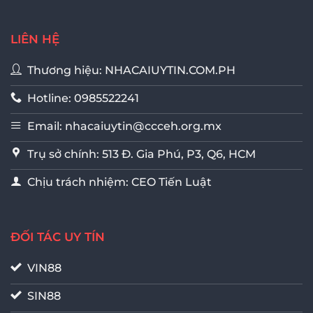
LIÊN HỆ
Thương hiệu: NHACAIUYTIN.COM.PH
Hotline: 0985522241
Email:
nhacaiuytin@ccceh.org.mx
Trụ sở chính: 513 Đ. Gia Phú, P3, Q6, HCM
Chịu trách nhiệm: CEO Tiến Luật
ĐỐI TÁC UY TÍN
VIN88
SIN88