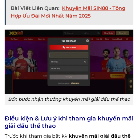
Bài Viết Liên Quan:
Khuyến Mãi SIN88 - Tổng
Hợp Ưu Đãi Mới Nhất Năm 2025
Bốn bước nhận thưởng khuyến mãi giải đấu thể thao
Điều kiện & Lưu ý khi tham gia khuyến mãi
giải đấu thể thao
Trước khi tham gia bất kỳ
khuyến mãi giải đấu thể