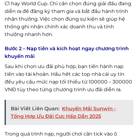
C1 hay World Cup. Chỉ cần chọn đúng giải đấu đang
diễn ra để đăng ký tham gia và bắt đầu hành trình
nhận thưởng. Việc chọn đúng sự kiện sẽ giúp hệ
thống ghi nhận chính xác doanh thu và tính
thưởng nhanh hơn.
Bước 2 – Nạp tiền và kích hoạt ngay chương trình
khuyến mãi
Sau khi chọn ưu đãi phù hợp, bạn tiến hành nạp
tiền vào tài khoản. Hầu hết các top nhà cái uy tín
đều yêu cầu mức nạp tối thiểu từ 100000 – 300000
VNĐ tùy theo từng chương trình ưu đãi diễn ra.
Bài Viết Liên Quan:
Khuyến Mãi Sunwin -
Tổng Hợp Ưu Đãi Cực Hấp Dẫn 2025
Trong quá trình nạp, người chơi cần tick vào ô