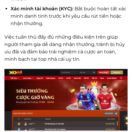
Xác minh tài khoản (KYC):
Bắt buộc hoàn tất xác
minh danh tính trước khi yêu cầu rút tiền hoặc
nhận thưởng.
Việc tuân thủ đầy đủ những điều kiện trên giúp
người tham gia dễ dàng nhận thưởng, tránh bị hủy
ưu đãi và đảm bảo trải nghiệm cá cược an toàn,
minh bạch tại top nhà cái uy tín.