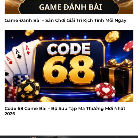
Game Đánh Bài – Sân Chơi Giải Trí Kịch Tính Mỗi Ngày
Code 68 Game Bài – Bộ Sưu Tập Mã Thưởng Mới Nhất
2026