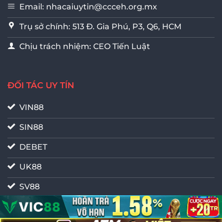
Email:
nhacaiuytin@ccceh.org.mx
Trụ sở chính: 513 Đ. Gia Phú, P3, Q6, HCM
Chịu trách nhiệm: CEO Tiến Luật
ĐỐI TÁC UY TÍN
VIN88
SIN88
DEBET
UK88
SV88