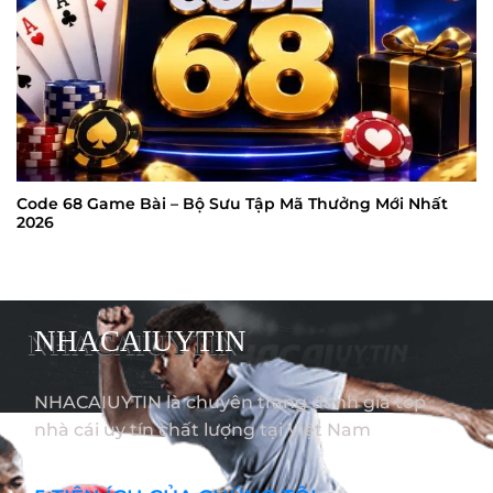
Code 68 Game Bài – Bộ Sưu Tập Mã Thưởng Mới Nhất
2026
NHACAIUYTIN
NHACAIUYTIN là chuyên trang đánh giá top
nhà cái uy tín chất lượng tại Việt Nam