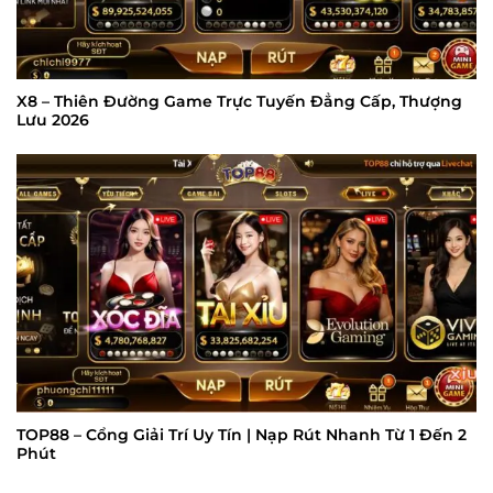
X8 – Thiên Đường Game Trực Tuyến Đẳng Cấp, Thượng
Lưu 2026
TOP88 – Cổng Giải Trí Uy Tín | Nạp Rút Nhanh Từ 1 Đến 2
Phút