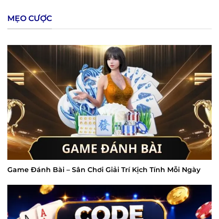
MẸO CƯỢC
Game Đánh Bài – Sân Chơi Giải Trí Kịch Tính Mỗi Ngày