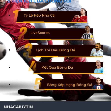
5 TIỆN ÍCH CỦA CHÚNG TÔI
Tỷ Lệ Kèo Nhà Cái
LiveScores
Lịch Thi Đấu Bóng Đá
Kết Quả Bóng Đá
Bảng Xếp Hạng Bóng Đá
NHACAIUYTIN