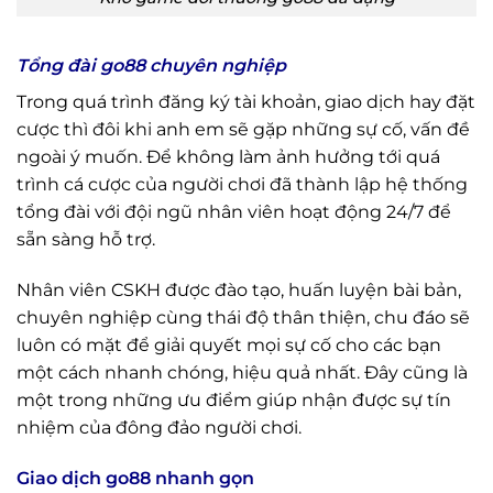
Tổng đài go88 chuyên nghiệp
Trong quá trình đăng ký tài khoản, giao dịch hay đặt
cược thì đôi khi anh em sẽ gặp những sự cố, vấn đề
ngoài ý muốn. Để không làm ảnh hưởng tới quá
trình cá cược của người chơi đã thành lập hệ thống
tổng đài với đội ngũ nhân viên hoạt động 24/7 để
sẵn sàng hỗ trợ.
Nhân viên CSKH được đào tạo, huấn luyện bài bản,
chuyên nghiệp cùng thái độ thân thiện, chu đáo sẽ
luôn có mặt để giải quyết mọi sự cố cho các bạn
một cách nhanh chóng, hiệu quả nhất. Đây cũng là
một trong những ưu điểm giúp nhận được sự tín
nhiệm của đông đảo người chơi.
Giao dịch go88 nhanh gọn