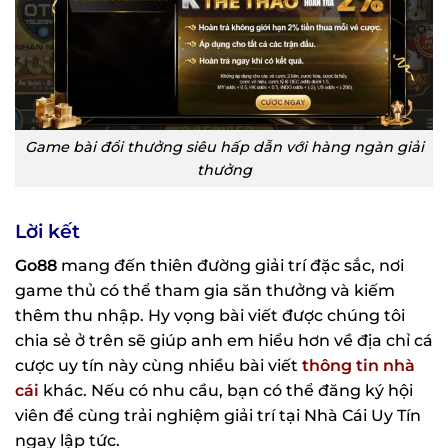
Game bài đổi thưởng siêu hấp dẫn với hàng ngàn giải
thưởng
Lời kết
Go88
mang đến thiên đường giải trí đặc sắc, nơi
game thủ có thể tham gia săn thưởng và kiếm
thêm thu nhập. Hy vọng bài viết được chúng tôi
chia sẻ ở trên sẽ giúp anh em hiểu hơn về địa chỉ cá
cược uy tín này cùng nhiều bài viết
thông tin nhà
cái
khác. Nếu có nhu cầu, bạn có thể đăng ký hội
viên để cùng trải nghiệm giải trí tại Nhà Cái Uy Tín
ngay lập tức.