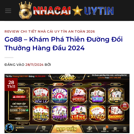
Bỏ
qua
nội
dung
REVIEW CHI TIẾT NHÀ CÁI UY TÍN AN TOÀN 2026
Go88 – Khám Phá Thiên Đường Đổi
Thưởng Hàng Đầu 2024
ĐĂNG VÀO
28/11/2024
BỞI
28
Th11