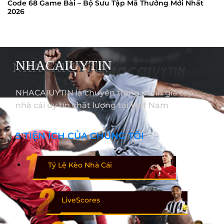
Code 68 Game Bài – Bộ Sưu Tập Mã Thưởng Mới Nhất
2026
NHACAIUYTIN
NHACAIUYTIN là chuyên trang đánh giá top
nhà cái uy tín chất lượng tại Việt Nam
5 TIỆN ÍCH CỦA CHÚNG TÔI
Tỷ Lệ Kèo Nhà Cái
LiveScores