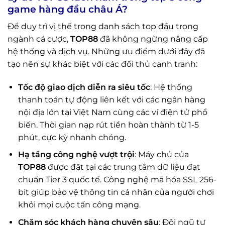
game hàng đầu châu Á?
Để duy trì vị thế trong danh sách top đầu trong
ngành cá cược,
TOP88
đã không ngừng nâng cấp
hệ thống và dịch vụ. Những ưu điểm dưới đây đã
tạo nên sự khác biệt với các đối thủ cạnh tranh:
Tốc độ giao dịch diễn ra siêu tốc
: Hệ thống
thanh toán tự động liên kết với các ngân hàng
nội địa lớn tại Việt Nam cùng các ví điện tử phổ
biến. Thời gian nạp rút tiền hoàn thành từ 1-5
phút, cực kỳ nhanh chóng.
Hạ tầng công nghệ vượt trội
: Máy chủ của
TOP88
được đặt tại các trung tâm dữ liệu đạt
chuẩn Tier 3 quốc tế. Công nghệ mã hóa SSL 256-
bit giúp bảo vệ thông tin cá nhân của người chơi
khỏi mọi cuộc tấn công mạng.
Chăm sóc khách hàng chuyên sâu
: Đội ngũ tư