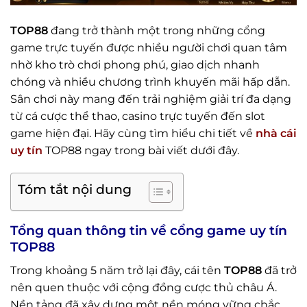
TOP88
đang trở thành một trong những cổng
game trực tuyến được nhiều người chơi quan tâm
nhờ kho trò chơi phong phú, giao dịch nhanh
chóng và nhiều chương trình khuyến mãi hấp dẫn.
Sân chơi này mang đến trải nghiệm giải trí đa dạng
từ cá cược thể thao, casino trực tuyến đến slot
game hiện đại. Hãy cùng tìm hiểu chi tiết về
nhà cái
uy tín
TOP88 ngay trong bài viết dưới đây.
Tóm tắt nội dung
Tổng quan thông tin về cổng game uy tín
TOP88
Trong khoảng 5 năm trở lại đây, cái tên
TOP88
đã trở
nên quen thuộc với cộng đồng cược thủ châu Á.
Nền tảng đã xây dựng một nền móng vững chắc