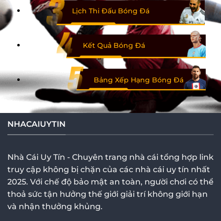
Lịch Thi Đấu Bóng Đá
Kết Quả Bóng Đá
Bảng Xếp Hạng Bóng Đá
NHACAIUYTIN
Nhà Cái Uy Tín - Chuyên trang nhà cái tổng hợp link
truy cập không bị chặn của các nhà cái uy tín nhất
2025. Với chế độ bảo mật an toàn, người chơi có thể
thoả sức tận hưởng thế giới giải trí không giới hạn
và nhận thưởng khủng.