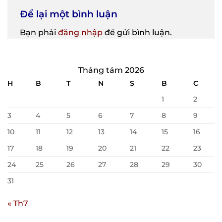
Để lại một bình luận
Bạn phải
đăng nhập
để gửi bình luận.
Tháng tám 2026
H
B
T
N
S
B
C
1
2
3
4
5
6
7
8
9
10
11
12
13
14
15
16
17
18
19
20
21
22
23
24
25
26
27
28
29
30
31
« Th7