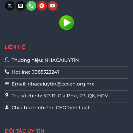
LIÊN HỆ
Thương hiệu: NHACAIUYTIN
Hotline: 0985522241
Email:
nhacaiuytin@ccceh.org.mx
Trụ sở chính: 513 Đ. Gia Phú, P3, Q6, HCM
Chịu trách nhiệm: CEO Tiến Luật
ĐỐI TÁC UY TÍN