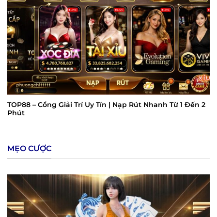
TOP88 – Cổng Giải Trí Uy Tín | Nạp Rút Nhanh Từ 1 Đến 2
Phút
MẸO CƯỢC