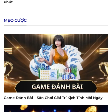
Phút
MẸO CƯỢC
Game Đánh Bài – Sân Chơi Giải Trí Kịch Tính Mỗi Ngày