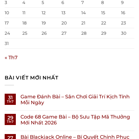
3
4
5
6
7
8
9
10
11
12
13
14
15
16
17
18
19
20
21
22
23
24
25
26
27
28
29
30
31
« Th7
BÀI VIẾT MỚI NHẤT
Game Đánh Bài – Sân Chơi Giải Trí Kịch Tính
31
Th7
Mỗi Ngày
Code 68 Game Bài – Bộ Sưu Tập Mã Thưởng
29
Th7
Mới Nhất 2026
Bài Blackjack Online – Bí Quyết Chinh Phục
27