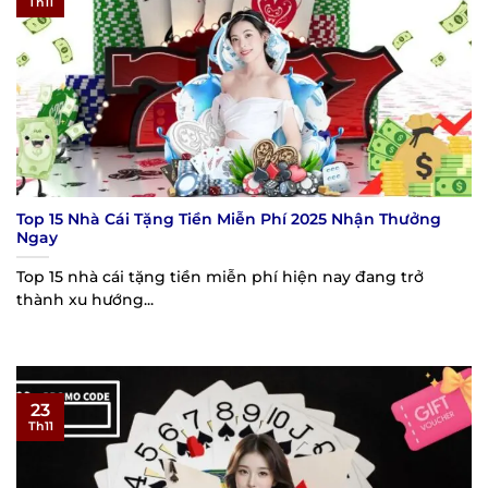
Th11
Top 15 Nhà Cái Tặng Tiền Miễn Phí 2025 Nhận Thưởng
Ngay
Top 15 nhà cái tặng tiền miễn phí hiện nay đang trở
thành xu hướng...
23
Th11