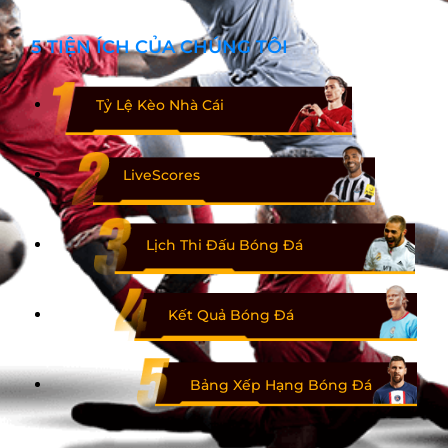
5 TIỆN ÍCH CỦA CHÚNG TÔI
Tỷ Lệ Kèo Nhà Cái
LiveScores
Lịch Thi Đấu Bóng Đá
Kết Quả Bóng Đá
Bảng Xếp Hạng Bóng Đá